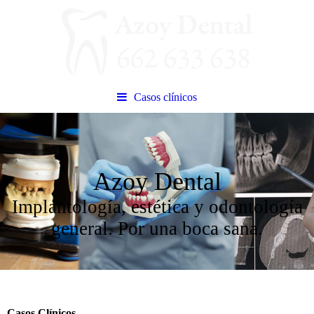
Casos clínicos
Azoy Dental
Implantología, estética y odontología
general. Por una boca sana.
Casos Clínicos