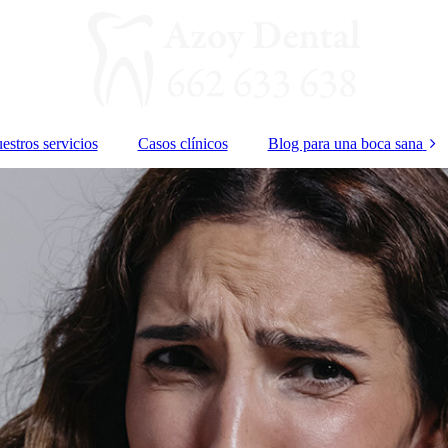
estros servicios
Casos clínicos
Blog para una boca sana
Blanqueamiento
Bruxismo
Cepillos de dientes
¿Cómo aliviar el
dolor dental?
Cuidado dental
infantil
Dieta Blanda
Implantes dentales