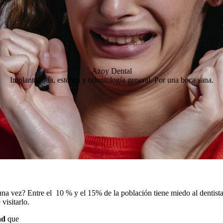
Infecciones
Limpieza bucal
profesional
Medicación en una
Azoy Dental
intervención dental
Implantología, estética y odontología general. Por una boca sana.
Miedo al dentista
Pérdida de dientes
definitivos
Sensibilidad dental
na vez? Entre el 10 % y el 15% de la población tiene miedo al dentista
visitarlo.
ad
que